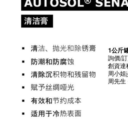
1公斤
詢價/
創資達
周小姐
周先生 0