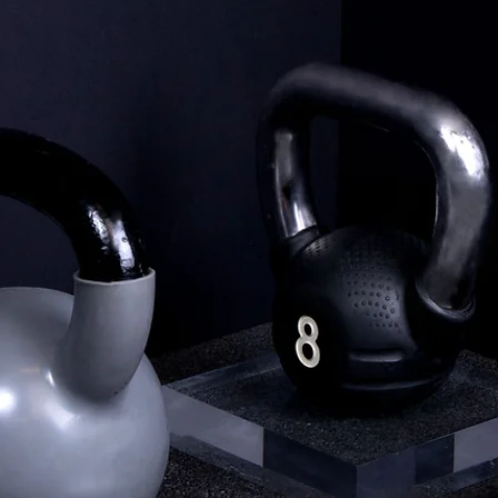
A boutique machinery agency company
specialized in German & European A-brand
plastics manufacturing equipment and industrial
products. With prevalent customer success cases
in Taiwan and China.